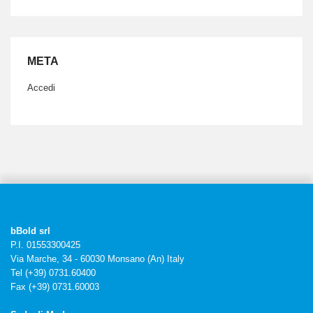
META
Accedi
bBold srl
P.I. 01553300425
Via Marche, 34 - 60030 Monsano (An) Italy
Tel (+39) 0731.60400
Fax (+39) 0731.60003