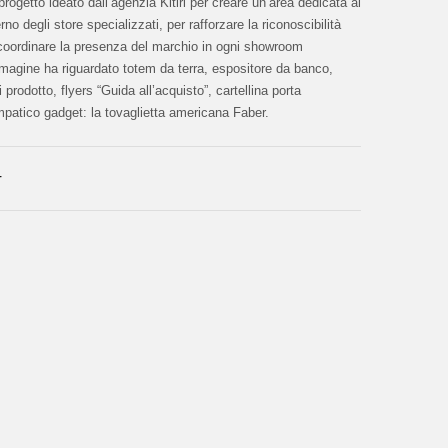
progetto ideato dall’agenzia Kitiri per creare un’area dedicata al
rno degli store specializzati, per rafforzare la riconoscibilità
 coordinare la presenza del marchio in ogni showroom
mmagine ha riguardato totem da terra, espositore da banco,
i prodotto, flyers “Guida all’acquisto”, cartellina porta
patico gadget: la tovaglietta americana Faber.
r