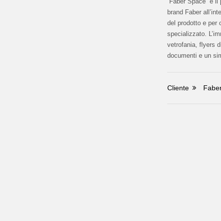
“Faber Space” è il 
brand Faber all’inte
del prodotto e per
specializzato. L’i
vetrofania, flyers d
documenti e un sim
Cliente
Fabe