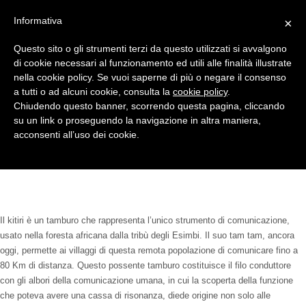
Informativa
×
Questo sito o gli strumenti terzi da questo utilizzati si avvalgono
di cookie necessari al funzionamento ed utili alle finalità illustrate
nella cookie policy. Se vuoi saperne di più o negare il consenso
a tutti o ad alcuni cookie, consulta la
cookie policy
.
Creatori di idee
Chiudendo questo banner, scorrendo questa pagina, cliccando
su un link o proseguendo la navigazione in altra maniera,
acconsenti all’uso dei cookie.
Il kitiri è un tamburo che rappresenta l’unico strumento di comunicazione,
usato nella foresta africana dalla tribù degli Esimbi. Il suo tam tam, ancora
oggi, permette ai villaggi di questa remota popolazione di comunicare fino a
80 Km di distanza. Questo possente tamburo costituisce il filo conduttore
con gli albori della comunicazione umana, in cui la scoperta della funzione
che poteva avere una cassa di risonanza, diede origine non solo alle