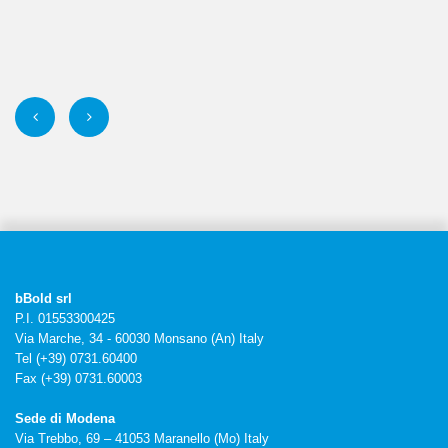
bBold srl
P.I. 01553300425
Via Marche, 34 - 60030 Monsano (An) Italy
Tel (+39) 0731.60400
Fax (+39) 0731.60003
Sede di Modena
Via Trebbo, 69 – 41053 Maranello (Mo) Italy